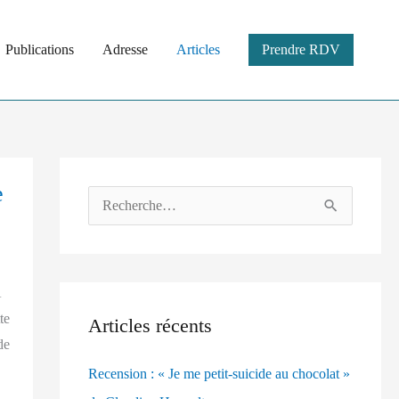
Publications
Adresse
Articles
Prendre RDV
e
R
e
c
À
h
te
Articles récents
e
de
r
Recension : « Je me petit-suicide au chocolat »
c