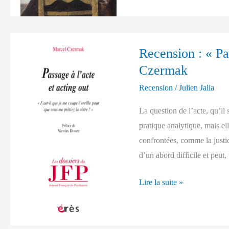
Aisenstein
Recension
Recension : « Pa
:
Czermak
« Passage
à
Recension
/
Julien Jalia
l’acte
La question de l’acte, qu’il 
et
pratique analytique, mais ell
acting
confrontées, comme la justic
out »
d’un abord difficile et peut, 
de
Marcel
Lire la suite »
Czermak