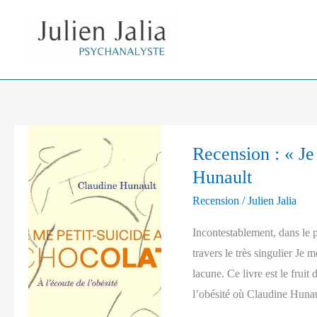
Aller
au
contenu
Recension
Recension : « Je
:
Hunault
« Je
me
Recension
/
Julien Jalia
petit-
Incontestablement, dans le p
suicide
travers le très singulier Je
au
lacune. Ce livre est le frui
chocolat »
l’obésité où Claudine Hunaul
de