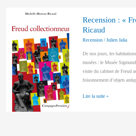
Recension
Recension : « F
:
Ricaud
« Freud
collectionneur »
Recension
/
Julien Jalia
de
De nos jours, les habitatio
Michelle
musées : le Musée Sigmund 
Moreau
visite du cabinet de Freud
Ricaud
foisonnement d’objets anti
Lire la suite »