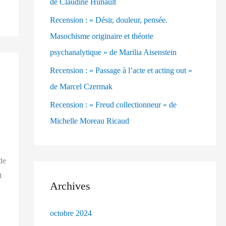
de Claudine Hunault
h
Recension : « Désir, douleur, pensée.
e
Masochisme originaire et théorie
r
psychanalytique » de Marilia Aisenstein
Recension : « Passage à l’acte et acting out »
:
de Marcel Czermak
Recension : « Freud collectionneur » de
Michelle Moreau Ricaud
de
t
Archives
octobre 2024