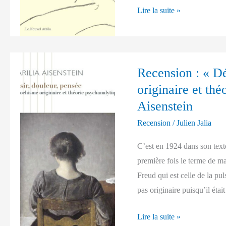
Claudine
Lire la suite »
Hunault
Recension
Recension : « D
:
originaire et th
« Désir,
douleur,
Aisenstein
pensée.
Recension
/
Julien Jalia
Masochisme
C’est en 1924 dans son te
originaire
première fois le terme de m
et
Freud qui est celle de la pu
théorie
pas originaire puisqu’il était
psychanalytique »
de
Lire la suite »
Marilia